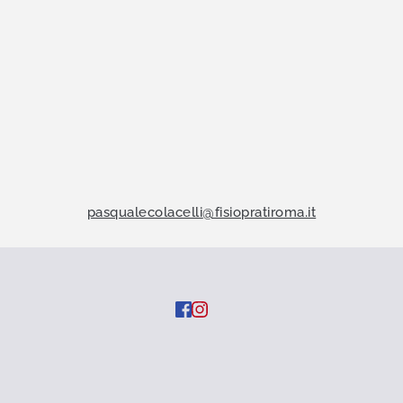
pasqualecolacelli
@fisiopratiroma.it